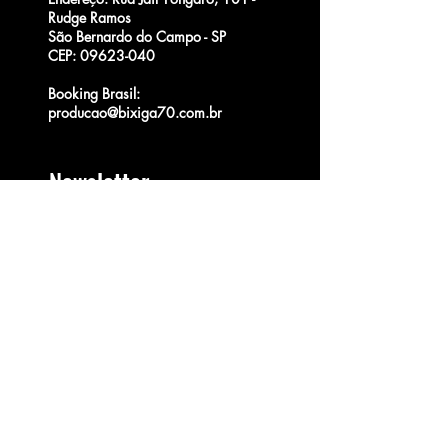
Rudge Ramos
São Bernardo do Campo - SP
CEP:
09623-040
Booking Brasil
:
producao@bixiga70.com.br
Newsletter
Junte-se à nossa lista
de e-mails!
Enviar
© 2025 por BIXIGA 70.
Política de Troca e Devolução *