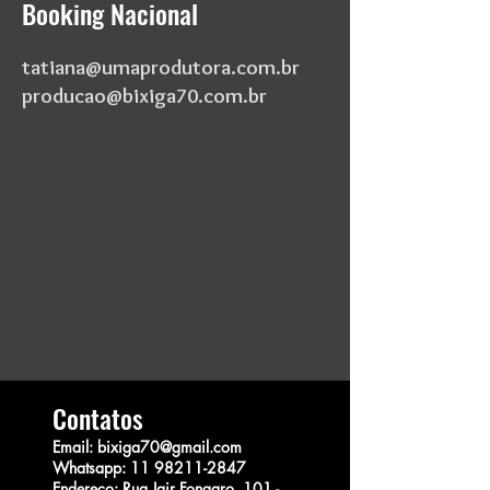
Booking Nacional
tatiana@umaprodutora.com.br
producao@bixiga70.com.br
Contatos
Email: bixiga70@gmail.com
Whatsapp:
11 98211-2847
Endereço:
Rua Jair Fongaro, 101 -